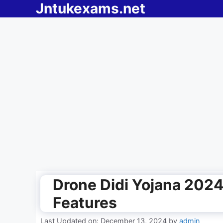
Jntukexams.net
Skip
to
content
Drone Didi Yojana 2024, 
Features
Last Updated on: December 13, 2024
by
admin